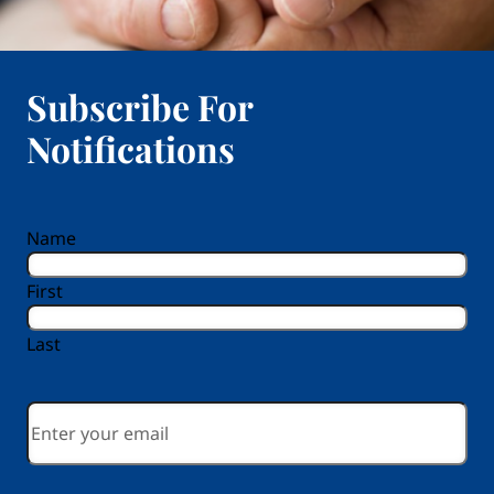
Subscribe For
Notifications
reCAPTCHA
Name
First
Last
Email
*